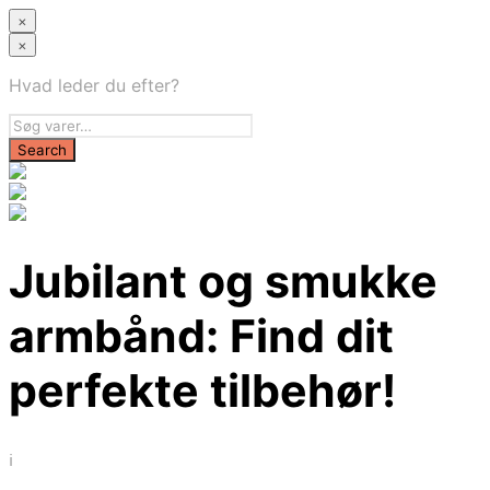
×
×
Hvad leder du efter?
Jubilant og smukke
armbånd: Find dit
perfekte tilbehør!
i