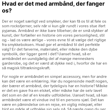
Hvad er det med armbånd, der fanger
os?
Der er noget særligt ved smykker, der kan få os til at føle os
som rockstjerner, selv når vi kun går rundt i vores stue iført
pyjamas. Armbånd er ikke bare tilbehør; de er små stykker af
kunst, der fortæller en historie om vores personlighed, stil
og – lad os være ærlige – vores evne til at vælge det rigtige
fra smykkeboksen. Hvad gør et armbånd til det perfekte
valg? Er det farverne, materialet, eller måske den dybe
symbolik, der ligger gemt i det? Uanset hvad, så er
armbåndet en uundgåelig del af mange menneskers
garderobe, og det er værd at dykke ned i, hvorfor de har en
så magisk tiltrækningskraft.
For nogle er armbåndet en simpel accessory, men for andre
kan det være en erklæring. Har du nogensinde mødt nogen,
der bærer et armbånd, der tydeligvis har en historie? Måske
er det en gave fra en elsket, eller måske har de selv lavet
det som en del af en kreativ udfoldelse. Uanset hvad, så kan
armbåndet være et vindue ind til en persons sjæl. Det kan
være en påmindelse om en rejse, en vigtig milepæl, eller
blot en måde at udtrykke sig selv på. Så næste gang du ser