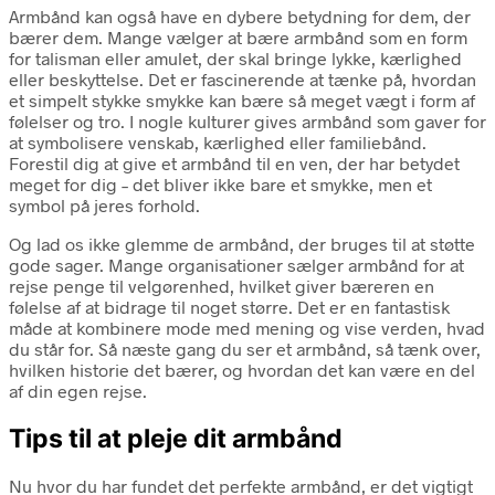
Armbånd kan også have en dybere betydning for dem, der
bærer dem. Mange vælger at bære armbånd som en form
for talisman eller amulet, der skal bringe lykke, kærlighed
eller beskyttelse. Det er fascinerende at tænke på, hvordan
et simpelt stykke smykke kan bære så meget vægt i form af
følelser og tro. I nogle kulturer gives armbånd som gaver for
at symbolisere venskab, kærlighed eller familiebånd.
Forestil dig at give et armbånd til en ven, der har betydet
meget for dig – det bliver ikke bare et smykke, men et
symbol på jeres forhold.
Og lad os ikke glemme de armbånd, der bruges til at støtte
gode sager. Mange organisationer sælger armbånd for at
rejse penge til velgørenhed, hvilket giver bæreren en
følelse af at bidrage til noget større. Det er en fantastisk
måde at kombinere mode med mening og vise verden, hvad
du står for. Så næste gang du ser et armbånd, så tænk over,
hvilken historie det bærer, og hvordan det kan være en del
af din egen rejse.
Tips til at pleje dit armbånd
Nu hvor du har fundet det perfekte armbånd, er det vigtigt