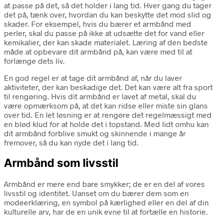
at passe på det, så det holder i lang tid. Hver gang du tager
det på, tænk over, hvordan du kan beskytte det mod slid og
skader. For eksempel, hvis du bærer et armbånd med
perler, skal du passe på ikke at udsætte det for vand eller
kemikalier, der kan skade materialet. Læring af den bedste
måde at opbevare dit armbånd på, kan være med til at
forlænge dets liv.
En god regel er at tage dit armbånd af, når du laver
aktiviteter, der kan beskadige det. Det kan være alt fra sport
til rengøring. Hvis dit armbånd er lavet af metal, skal du
være opmærksom på, at det kan ridse eller miste sin glans
over tid. En let løsning er at rengøre det regelmæssigt med
en blød klud for at holde det i topstand. Med lidt omhu kan
dit armbånd forblive smukt og skinnende i mange år
fremover, så du kan nyde det i lang tid.
Armbånd som livsstil
Armbånd er mere end bare smykker; de er en del af vores
livsstil og identitet. Uanset om du bærer dem som en
modeerklæring, en symbol på kærlighed eller en del af din
kulturelle arv, har de en unik evne til at fortælle en historie.