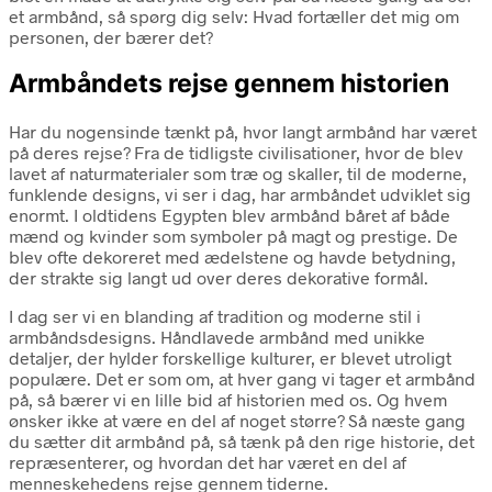
et armbånd, så spørg dig selv: Hvad fortæller det mig om
personen, der bærer det?
Armbåndets rejse gennem historien
Har du nogensinde tænkt på, hvor langt armbånd har været
på deres rejse? Fra de tidligste civilisationer, hvor de blev
lavet af naturmaterialer som træ og skaller, til de moderne,
funklende designs, vi ser i dag, har armbåndet udviklet sig
enormt. I oldtidens Egypten blev armbånd båret af både
mænd og kvinder som symboler på magt og prestige. De
blev ofte dekoreret med ædelstene og havde betydning,
der strakte sig langt ud over deres dekorative formål.
I dag ser vi en blanding af tradition og moderne stil i
armbåndsdesigns. Håndlavede armbånd med unikke
detaljer, der hylder forskellige kulturer, er blevet utroligt
populære. Det er som om, at hver gang vi tager et armbånd
på, så bærer vi en lille bid af historien med os. Og hvem
ønsker ikke at være en del af noget større? Så næste gang
du sætter dit armbånd på, så tænk på den rige historie, det
repræsenterer, og hvordan det har været en del af
menneskehedens rejse gennem tiderne.