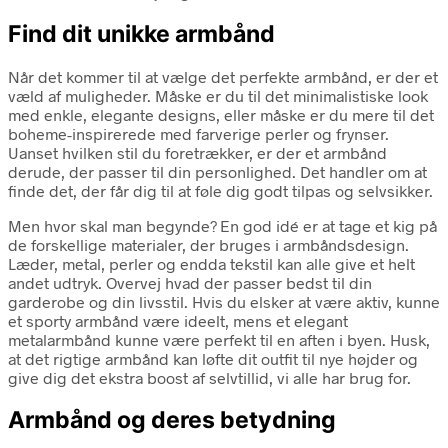
Find dit unikke armbånd
Når det kommer til at vælge det perfekte armbånd, er der et
væld af muligheder. Måske er du til det minimalistiske look
med enkle, elegante designs, eller måske er du mere til det
boheme-inspirerede med farverige perler og frynser.
Uanset hvilken stil du foretrækker, er der et armbånd
derude, der passer til din personlighed. Det handler om at
finde det, der får dig til at føle dig godt tilpas og selvsikker.
Men hvor skal man begynde? En god idé er at tage et kig på
de forskellige materialer, der bruges i armbåndsdesign.
Læder, metal, perler og endda tekstil kan alle give et helt
andet udtryk. Overvej hvad der passer bedst til din
garderobe og din livsstil. Hvis du elsker at være aktiv, kunne
et sporty armbånd være ideelt, mens et elegant
metalarmbånd kunne være perfekt til en aften i byen. Husk,
at det rigtige armbånd kan løfte dit outfit til nye højder og
give dig det ekstra boost af selvtillid, vi alle har brug for.
Armbånd og deres betydning